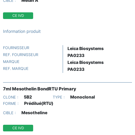
Melan A
CIBLE :
CE IVD
Information produit
FOURNISSEUR
Leica Biosystems
REF. FOURNISSEUR
PA0233
MARQUE
Leica Biosystems
REF. MARQUE
PA0233
7ml Mesothelin BondRTU Primary
5B2
Monoclonal
CLONE :
TYPE :
Prédilué(RTU)
FORME :
Mesotheline
CIBLE :
CE IVD