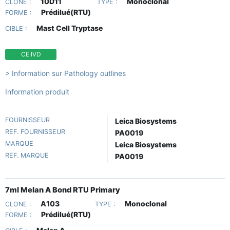
10D11
Monoclonal
CLONE :
TYPE :
Prédilué(RTU)
FORME :
Mast Cell Tryptase
CIBLE :
CE IVD
> Information sur Pathology outlines
Information produit
FOURNISSEUR
Leica Biosystems
REF. FOURNISSEUR
PA0019
MARQUE
Leica Biosystems
REF. MARQUE
PA0019
7ml Melan A Bond RTU Primary
A103
Monoclonal
CLONE :
TYPE :
Prédilué(RTU)
FORME :