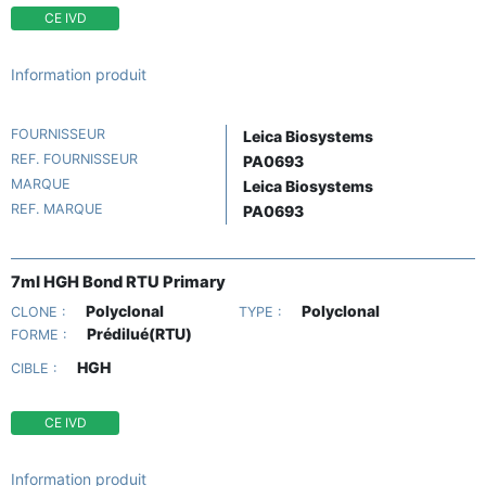
CE IVD
Information produit
FOURNISSEUR
Leica Biosystems
REF. FOURNISSEUR
PA0693
MARQUE
Leica Biosystems
REF. MARQUE
PA0693
7ml HGH Bond RTU Primary
Polyclonal
Polyclonal
CLONE :
TYPE :
Prédilué(RTU)
FORME :
HGH
CIBLE :
CE IVD
Information produit