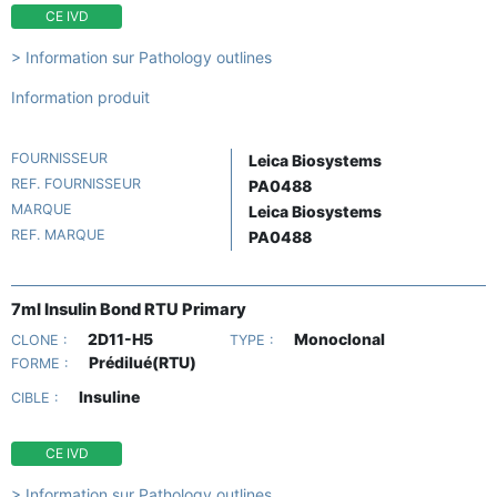
CE IVD
> Information sur Pathology outlines
Information produit
FOURNISSEUR
Leica Biosystems
REF. FOURNISSEUR
PA0488
MARQUE
Leica Biosystems
REF. MARQUE
PA0488
7ml Insulin Bond RTU Primary
2D11-H5
Monoclonal
CLONE :
TYPE :
Prédilué(RTU)
FORME :
Insuline
CIBLE :
CE IVD
> Information sur Pathology outlines