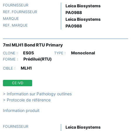
FOURNISSEUR
Leica Biosystems
REF. FOURNISSEUR
PA0988
MARQUE
Leica Biosystems
REF. MARQUE
PA0988
7ml MLH1 Bond RTU Primary
ES05
Monoclonal
CLONE :
TYPE :
Prédilué(RTU)
FORME :
MLH1
CIBLE :
CE IVD
> Information sur Pathology outlines
> Protocole de référence
Information produit
FOURNISSEUR
Leica Biosystems