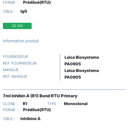
Prédilué(RTU)
FORME :
IgG
CIBLE :
CE IVD
Information produit
FOURNISSEUR
Leica Biosystems
REF. FOURNISSEUR
PA0905
MARQUE
Leica Biosystems
REF. MARQUE
PA0905
7ml Inhibin A (R1) Bond RTU Primary
R1
Monoclonal
CLONE :
TYPE :
Prédilué(RTU)
FORME :
Inhibine A
CIBLE :