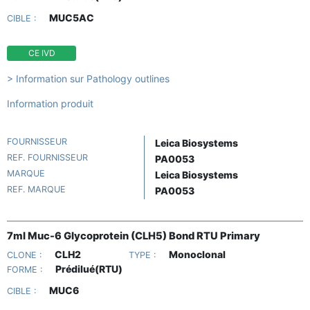
MUC5AC
CIBLE :
CE IVD
> Information sur Pathology outlines
Information produit
FOURNISSEUR
Leica Biosystems
REF. FOURNISSEUR
PA0053
MARQUE
Leica Biosystems
REF. MARQUE
PA0053
7ml Muc-6 Glycoprotein (CLH5) Bond RTU Primary
CLH2
Monoclonal
CLONE :
TYPE :
Prédilué(RTU)
FORME :
MUC6
CIBLE :