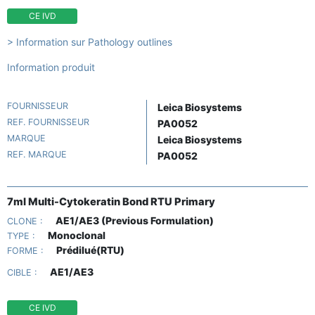
CE IVD
> Information sur Pathology outlines
Information produit
FOURNISSEUR
Leica Biosystems
REF. FOURNISSEUR
PA0052
MARQUE
Leica Biosystems
REF. MARQUE
PA0052
7ml Multi-Cytokeratin Bond RTU Primary
AE1/AE3 (Previous Formulation)
CLONE :
Monoclonal
TYPE :
Prédilué(RTU)
FORME :
AE1/AE3
CIBLE :
CE IVD