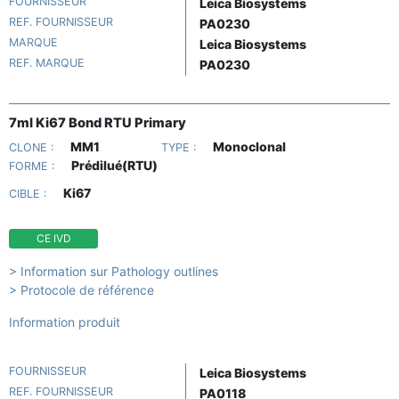
FOURNISSEUR
Leica Biosystems
REF. FOURNISSEUR
PA0230
MARQUE
Leica Biosystems
REF. MARQUE
PA0230
7ml Ki67 Bond RTU Primary
MM1
Monoclonal
CLONE :
TYPE :
Prédilué(RTU)
FORME :
Ki67
CIBLE :
CE IVD
> Information sur Pathology outlines
> Protocole de référence
Information produit
FOURNISSEUR
Leica Biosystems
REF. FOURNISSEUR
PA0118