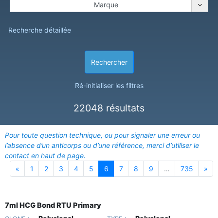
Marque
Recherche détaillée
Rechercher
Ré-initialiser les filtres
22048 résultats
Pour toute question technique, ou pour signaler une erreur ou
l’absence d’un anticorps ou d’une référence, merci d’utiliser le
contact en haut de page.
(current)
«
1
2
3
4
5
6
7
8
9
…
735
»
7ml HCG Bond RTU Primary