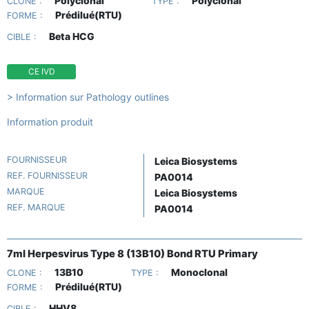
Polyclonal
Polyclonal
CLONE :
TYPE :
Prédilué(RTU)
FORME :
Beta HCG
CIBLE :
CE IVD
> Information sur Pathology outlines
Information produit
FOURNISSEUR
Leica Biosystems
REF. FOURNISSEUR
PA0014
MARQUE
Leica Biosystems
REF. MARQUE
PA0014
7ml Herpesvirus Type 8 (13B10) Bond RTU Primary
13B10
Monoclonal
CLONE :
TYPE :
Prédilué(RTU)
FORME :
HHV8
CIBLE :