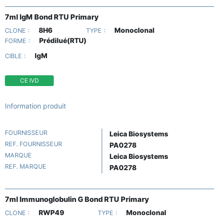
7ml IgM Bond RTU Primary
8H6
Monoclonal
CLONE :
TYPE :
Prédilué(RTU)
FORME :
IgM
CIBLE :
CE IVD
Information produit
FOURNISSEUR
Leica Biosystems
REF. FOURNISSEUR
PA0278
MARQUE
Leica Biosystems
REF. MARQUE
PA0278
7ml Immunoglobulin G Bond RTU Primary
RWP49
Monoclonal
CLONE :
TYPE :