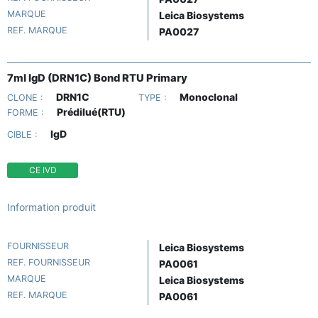
MARQUE
Leica Biosystems
REF. MARQUE
PA0027
7ml IgD (DRN1C) Bond RTU Primary
DRN1C
Monoclonal
CLONE :
TYPE :
Prédilué(RTU)
FORME :
IgD
CIBLE :
CE IVD
Information produit
FOURNISSEUR
Leica Biosystems
REF. FOURNISSEUR
PA0061
MARQUE
Leica Biosystems
REF. MARQUE
PA0061