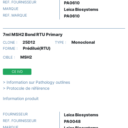
REF. FOURNISSEUR
PA0610
MARQUE
Leica Biosystems
REF. MARQUE
PA0610
7ml MSH2 Bond RTU Primary
25D12
Monoclonal
CLONE :
TYPE :
Prédilué(RTU)
FORME :
MSH2
CIBLE :
CE IVD
> Information sur Pathology outlines
> Protocole de référence
Information produit
FOURNISSEUR
Leica Biosystems
REF. FOURNISSEUR
PA0048
MARQUE
Leica Biosystems