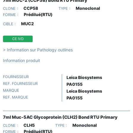
7ml MUC-2 (CCP58) Bond RTU Primary
CCP58
Monoclonal
CLONE :
TYPE :
Prédilué(RTU)
FORME :
MUC2
CIBLE :
CE IVD
> Information sur Pathology outlines
Information produit
FOURNISSEUR
Leica Biosystems
REF. FOURNISSEUR
PA0155
MARQUE
Leica Biosystems
REF. MARQUE
PA0155
7ml Muc-5AC Glycoprotein (CLH2) Bond RTU Primary
CLH5
Monoclonal
CLONE :
TYPE :
Prédilué(RTU)
FORME :