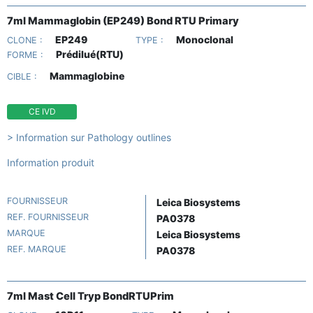
7ml Mammaglobin (EP249) Bond RTU Primary
EP249
Monoclonal
CLONE :
TYPE :
Prédilué(RTU)
FORME :
Mammaglobine
CIBLE :
CE IVD
> Information sur Pathology outlines
Information produit
FOURNISSEUR
Leica Biosystems
REF. FOURNISSEUR
PA0378
MARQUE
Leica Biosystems
REF. MARQUE
PA0378
7ml Mast Cell Tryp BondRTUPrim